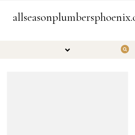
Skip to content
allseasonplumbersphoenix