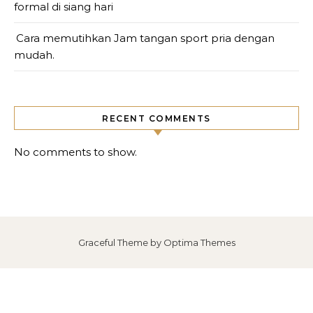
formal di siang hari
Cara memutihkan Jam tangan sport pria dengan
mudah.
RECENT COMMENTS
No comments to show.
Graceful Theme by
Optima Themes