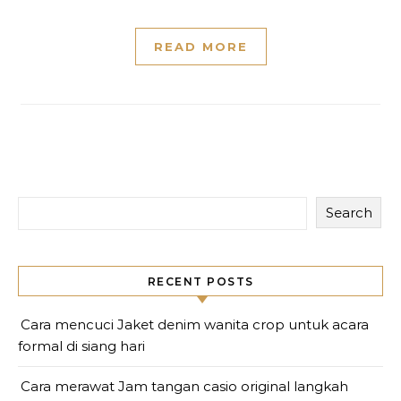
READ MORE
Search
RECENT POSTS
Cara mencuci Jaket denim wanita crop untuk acara
formal di siang hari
Cara merawat Jam tangan casio original langkah