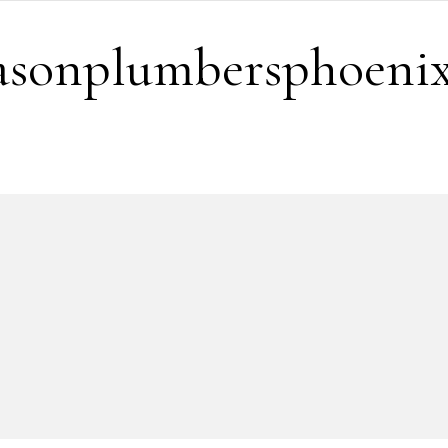
easonplumbersphoeni