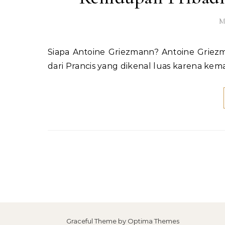
M
Siapa Antoine Griezmann? Antoine Griezmann adalah salah satu pemain sepak bola paling berbakat
dari Prancis yang dikenal luas karena k
Graceful Theme by
Optima Themes