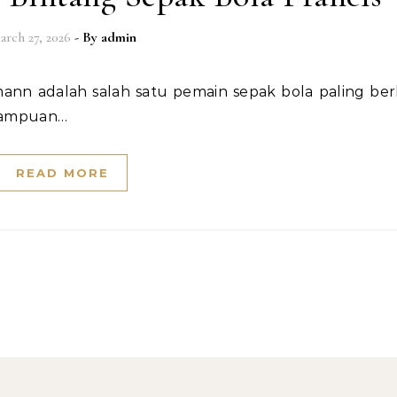
arch 27, 2026
- By
admin
emampuan…
READ MORE