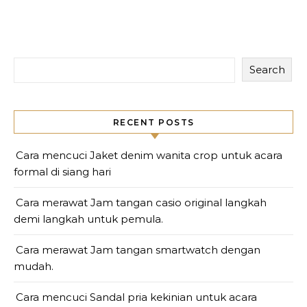
Search
RECENT POSTS
Cara mencuci Jaket denim wanita crop untuk acara
formal di siang hari
Cara merawat Jam tangan casio original langkah
demi langkah untuk pemula.
Cara merawat Jam tangan smartwatch dengan
mudah.
Cara mencuci Sandal pria kekinian untuk acara