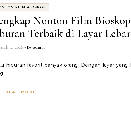
ONTON FILM BIOSKOP
engkap Nonton Film Bioskop
uran Terbaik di Layar Lebar
arch 12, 2026
- By
admin
ng…
READ MORE