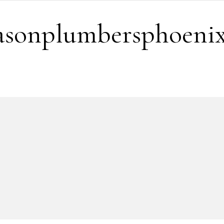
easonplumbersphoeni