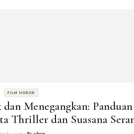
FILM HOROR
k dan Menegangkan: Panduan
ta Thriller dan Suasana Ser
arch 5, 2026
- By
admin