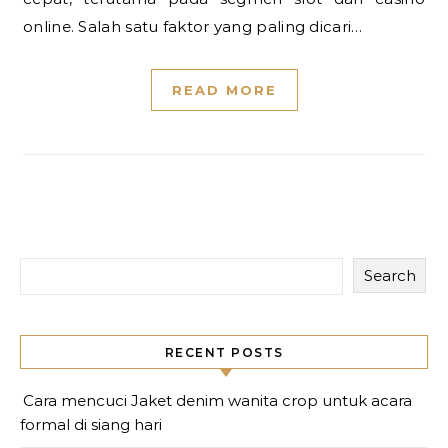
online. Salah satu faktor yang paling dicari…
READ MORE
Search
RECENT POSTS
Cara mencuci Jaket denim wanita crop untuk acara
formal di siang hari