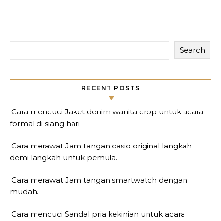
Search
RECENT POSTS
Cara mencuci Jaket denim wanita crop untuk acara
formal di siang hari
Cara merawat Jam tangan casio original langkah
demi langkah untuk pemula.
Cara merawat Jam tangan smartwatch dengan
mudah.
Cara mencuci Sandal pria kekinian untuk acara