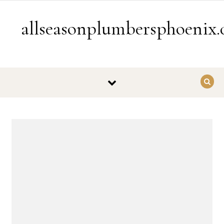
Skip to content
allseasonplumbersphoenix