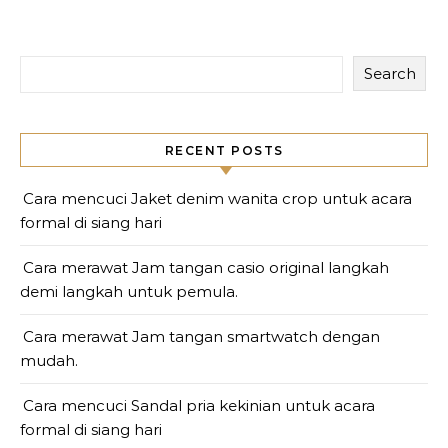
Search
RECENT POSTS
Cara mencuci Jaket denim wanita crop untuk acara
formal di siang hari
Cara merawat Jam tangan casio original langkah
demi langkah untuk pemula.
Cara merawat Jam tangan smartwatch dengan
mudah.
Cara mencuci Sandal pria kekinian untuk acara
formal di siang hari