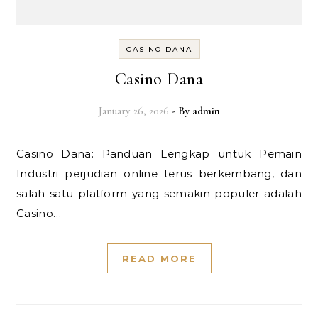
CASINO DANA
Casino Dana
January 26, 2026
- By
admin
Casino Dana: Panduan Lengkap untuk Pemain
Industri perjudian online terus berkembang, dan
salah satu platform yang semakin populer adalah
Casino…
READ MORE