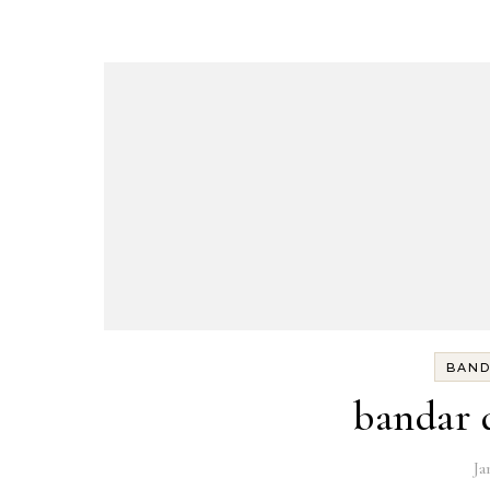
BAND
bandar 
Ja