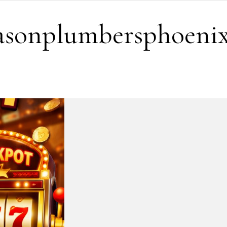
easonplumbersphoeni