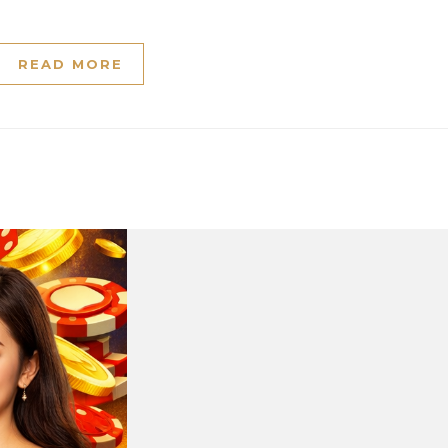
READ MORE