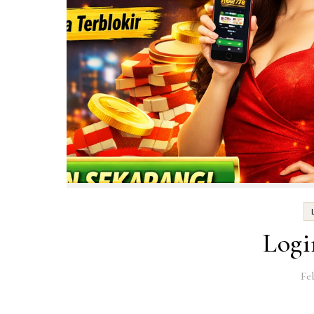
Logi
Feb