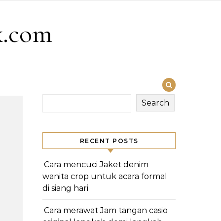
x.com
Search
RECENT POSTS
Cara mencuci Jaket denim
wanita crop untuk acara formal
di siang hari
Cara merawat Jam tangan casio