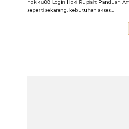
hokiku88 Login Hoki Rupiah: Panduan Aman dan Praktis untuk Akses Cepat Setiap Hari Di era digital
seperti sekarang, kebutuhan akses…