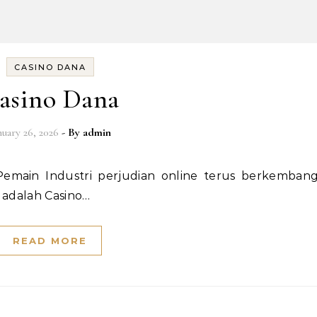
CASINO DANA
asino Dana
nuary 26, 2026
- By
admin
 adalah Casino…
READ MORE