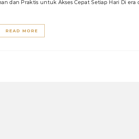
READ MORE