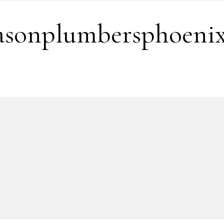
easonplumbersphoeni