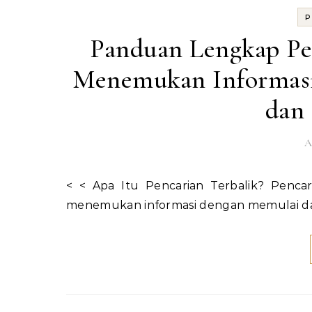
P
Panduan Lengkap Pen
Menemukan Informasi
dan 
A
< < Apa Itu Pencarian Terbalik? Pencarian terbalik, atau reverse search, adalah metode untuk
menemukan informasi dengan memulai da