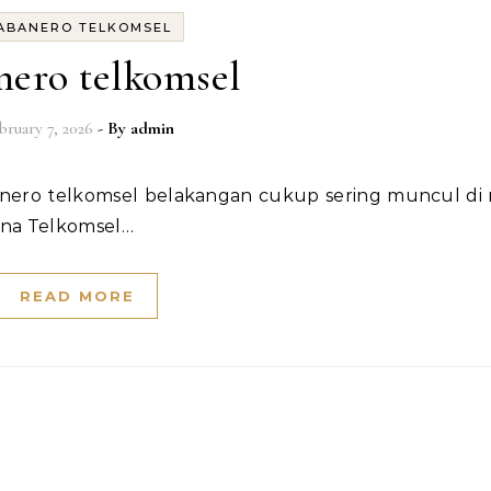
ABANERO TELKOMSEL
nero telkomsel
bruary 7, 2026
- By
admin
una Telkomsel…
READ MORE