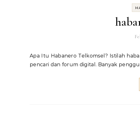
H
haba
Fe
Apa Itu Habanero Telkomsel? Istilah habanero telkomsel belakangan cukup sering muncul di mesin
pencari dan forum digital. Banyak pengg