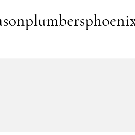
easonplumbersphoeni