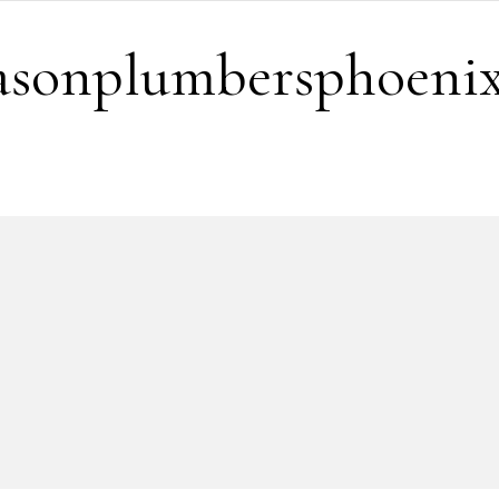
easonplumbersphoeni