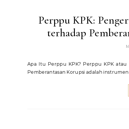
Perppu KPK: Penger
terhadap Pemberan
M
Apa Itu Perppu KPK? Perppu KPK atau Peraturan Pemerintah Pengganti Undang-Undang Komisi
Pemberantasan Korupsi adalah instrumen