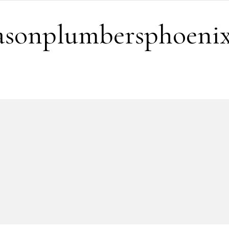
easonplumbersphoeni