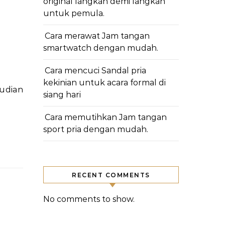
original langkah demi langkah
untuk pemula.
Cara merawat Jam tangan
smartwatch dengan mudah.
Cara mencuci Sandal pria
kekinian untuk acara formal di
siang hari
Cara memutihkan Jam tangan
sport pria dengan mudah.
RECENT COMMENTS
No comments to show.