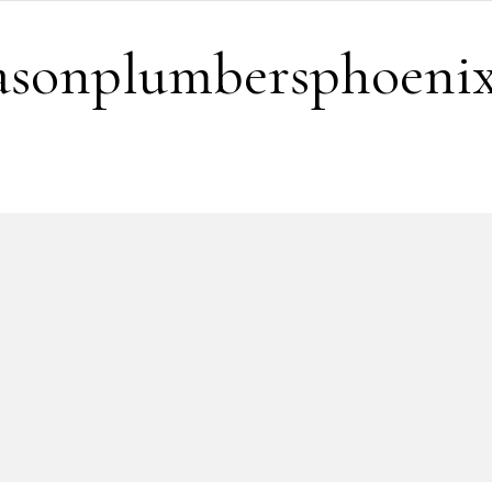
easonplumbersphoeni