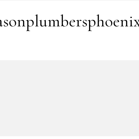
easonplumbersphoeni