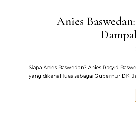
Anies Baswedan: 
Dampak
Siapa Anies Baswedan? Anies Rasyid Baswedan adalah seorang tokoh pendidikan dan politik Indonesia
yang dikenal luas sebagai Gubernur DKI J