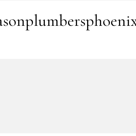
easonplumbersphoeni