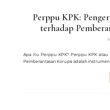
Perppu KPK: Penger
terhadap Pemberan
M
Apa Itu Perppu KPK? Perppu KPK atau Peraturan Pemerintah Pengganti Undang-Undang Komisi
Pemberantasan Korupsi adalah instrumen