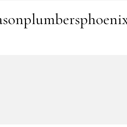
easonplumbersphoeni