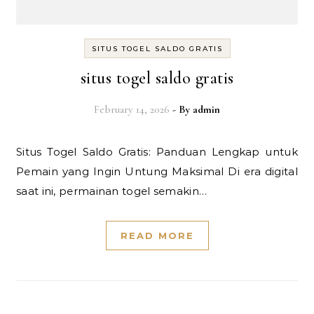
SITUS TOGEL SALDO GRATIS
situs togel saldo gratis
February 14, 2026
- By
admin
Situs Togel Saldo Gratis: Panduan Lengkap untuk
Pemain yang Ingin Untung Maksimal Di era digital
saat ini, permainan togel semakin…
READ MORE