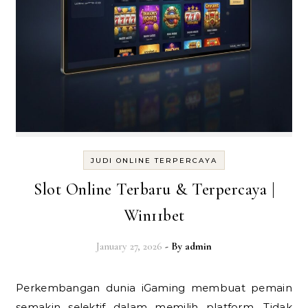
JUDI ONLINE TERPERCAYA
Slot Online Terbaru & Terpercaya |
Win11bet
January 27, 2026
- By
admin
Perkembangan dunia iGaming membuat pemain
semakin selektif dalam memilih platform. Tidak