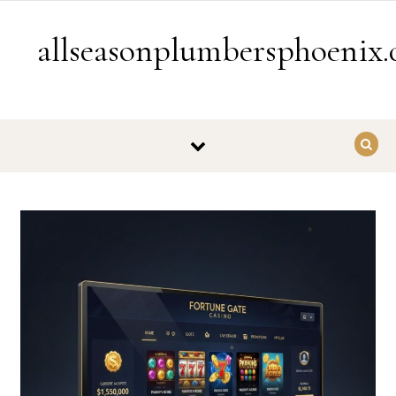
Skip to content
allseasonplumbersphoenix