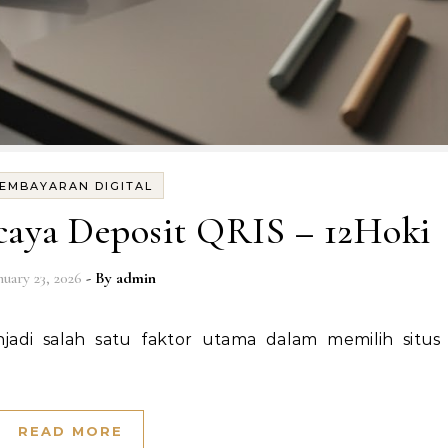
EMBAYARAN DIGITAL
rcaya Deposit QRIS – 12Hoki
nuary 23, 2026
- By
admin
READ MORE