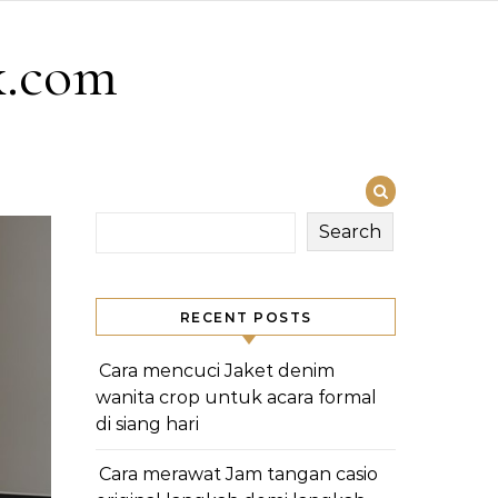
x.com
Search
RECENT POSTS
Cara mencuci Jaket denim
wanita crop untuk acara formal
di siang hari
Cara merawat Jam tangan casio