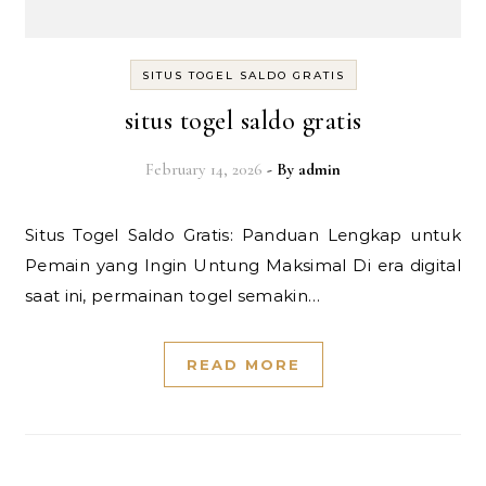
SITUS TOGEL SALDO GRATIS
situs togel saldo gratis
February 14, 2026
- By
admin
Situs Togel Saldo Gratis: Panduan Lengkap untuk
Pemain yang Ingin Untung Maksimal Di era digital
saat ini, permainan togel semakin…
READ MORE