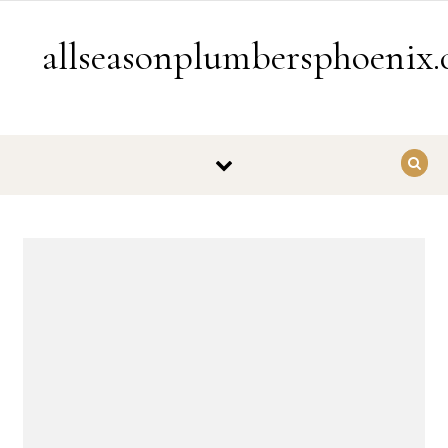
Skip to content
allseasonplumbersphoenix