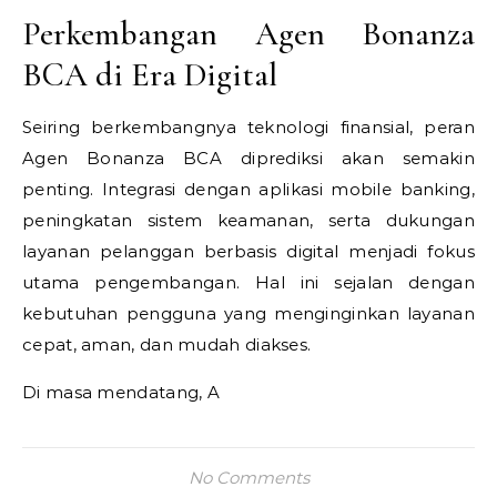
Perkembangan Agen Bonanza
BCA di Era Digital
Seiring berkembangnya teknologi finansial, peran
Agen Bonanza BCA diprediksi akan semakin
penting. Integrasi dengan aplikasi mobile banking,
peningkatan sistem keamanan, serta dukungan
layanan pelanggan berbasis digital menjadi fokus
utama pengembangan. Hal ini sejalan dengan
kebutuhan pengguna yang menginginkan layanan
cepat, aman, dan mudah diakses.
Di masa mendatang, A
No Comments