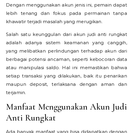
Dengan menggunakan akun jenis ini, pemain dapat
lebih tenang dan fokus pada permainan tanpa
khawatir terjadi masalah yang merugikan.
Salah satu keunggulan dari akun judi anti rungkat
adalah adanya sistem keamanan yang canggih,
yang melibatkan perlindungan terhadap akun dari
berbagai potensi ancaman, seperti kebocoran data
atau manipulasi saldo. Hal ini memastikan bahwa
setiap transaksi yang dilakukan, baik itu penarikan
maupun deposit, terlaksana dengan aman dan
terjamin.
Manfaat Menggunakan Akun Judi
Anti Rungkat
Ada banyak manfaat yang bisa didapatkan dengan