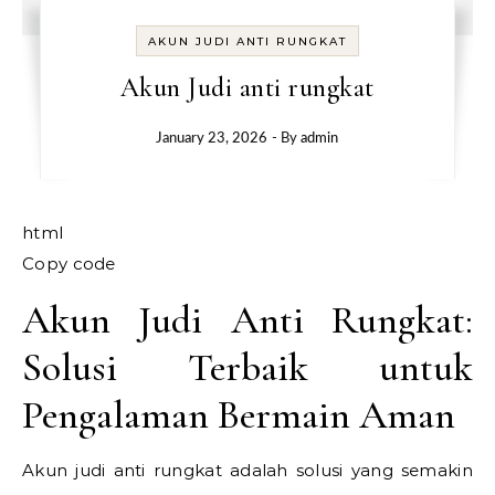
AKUN JUDI ANTI RUNGKAT
Akun Judi anti rungkat
January 23, 2026
- By
admin
html
Copy code
Akun Judi Anti Rungkat:
Solusi Terbaik untuk
Pengalaman Bermain Aman
Akun judi anti rungkat adalah solusi yang semakin