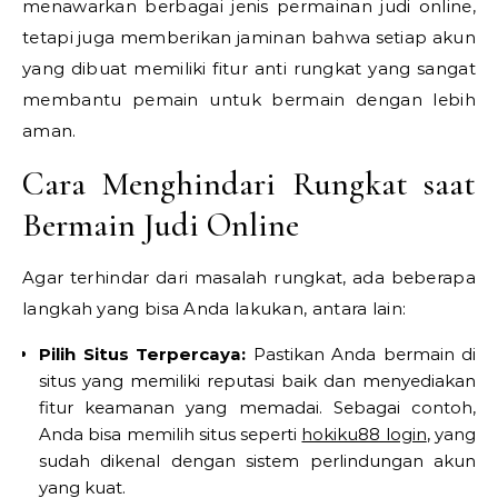
menawarkan berbagai jenis permainan judi online,
tetapi juga memberikan jaminan bahwa setiap akun
yang dibuat memiliki fitur anti rungkat yang sangat
membantu pemain untuk bermain dengan lebih
aman.
Cara Menghindari Rungkat saat
Bermain Judi Online
Agar terhindar dari masalah rungkat, ada beberapa
langkah yang bisa Anda lakukan, antara lain:
Pilih Situs Terpercaya:
Pastikan Anda bermain di
situs yang memiliki reputasi baik dan menyediakan
fitur keamanan yang memadai. Sebagai contoh,
Anda bisa memilih situs seperti
hokiku88 login
, yang
sudah dikenal dengan sistem perlindungan akun
yang kuat.