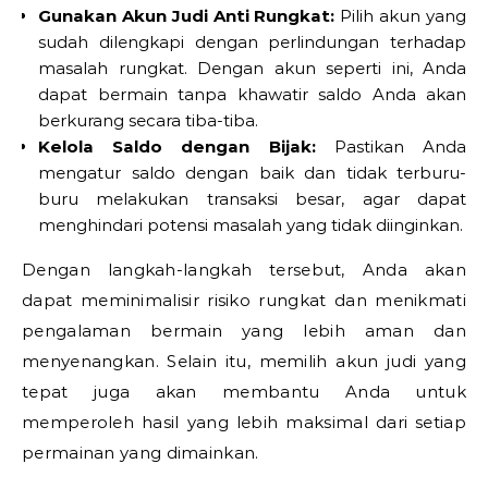
Gunakan Akun Judi Anti Rungkat:
Pilih akun yang
sudah dilengkapi dengan perlindungan terhadap
masalah rungkat. Dengan akun seperti ini, Anda
dapat bermain tanpa khawatir saldo Anda akan
berkurang secara tiba-tiba.
Kelola Saldo dengan Bijak:
Pastikan Anda
mengatur saldo dengan baik dan tidak terburu-
buru melakukan transaksi besar, agar dapat
menghindari potensi masalah yang tidak diinginkan.
Dengan langkah-langkah tersebut, Anda akan
dapat meminimalisir risiko rungkat dan menikmati
pengalaman bermain yang lebih aman dan
menyenangkan. Selain itu, memilih akun judi yang
tepat juga akan membantu Anda untuk
memperoleh hasil yang lebih maksimal dari setiap
permainan yang dimainkan.