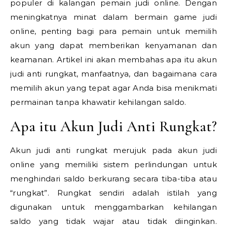
populer di kalangan pemain judi online. Dengan
meningkatnya minat dalam bermain game judi
online, penting bagi para pemain untuk memilih
akun yang dapat memberikan kenyamanan dan
keamanan. Artikel ini akan membahas apa itu akun
judi anti rungkat, manfaatnya, dan bagaimana cara
memilih akun yang tepat agar Anda bisa menikmati
permainan tanpa khawatir kehilangan saldo.
Apa itu Akun Judi Anti Rungkat?
Akun judi anti rungkat merujuk pada akun judi
online yang memiliki sistem perlindungan untuk
menghindari saldo berkurang secara tiba-tiba atau
“rungkat”. Rungkat sendiri adalah istilah yang
digunakan untuk menggambarkan kehilangan
saldo yang tidak wajar atau tidak diinginkan.