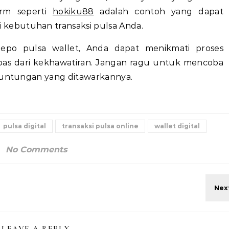
orm seperti
hokiku88
adalah contoh yang dapat
kebutuhan transaksi pulsa Anda.
o pulsa wallet, Anda dapat menikmati proses
bebas dari kekhawatiran. Jangan ragu untuk mencoba
keuntungan yang ditawarkannya.
pulsa digital
transaksi pulsa online
wallet digital
No Comments
LEAVE A REPLY