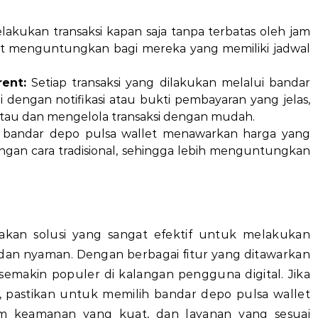
kukan transaksi kapan saja tanpa terbatas oleh jam
angat menguntungkan bagi mereka yang memiliki jadwal
ent:
Setiap transaksi yang dilakukan melalui bandar
i dengan notifikasi atau bukti pembayaran yang jelas,
au dan mengelola transaksi dengan mudah.
bandar depo pulsa wallet menawarkan harga yang
ngan cara tradisional, sehingga lebih menguntungkan
kan solusi yang sangat efektif untuk melakukan
, dan nyaman. Dengan berbagai fitur yang ditawarkan
semakin populer di kalangan pengguna digital. Jika
, pastikan untuk memilih bandar depo pulsa wallet
stem keamanan yang kuat, dan layanan yang sesuai