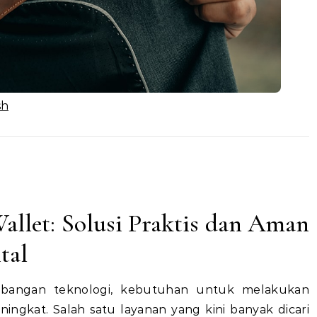
sh
allet: Solusi Praktis dan Aman
tal
mbangan teknologi, kebutuhan untuk melakukan
eningkat. Salah satu layanan yang kini banyak dicari