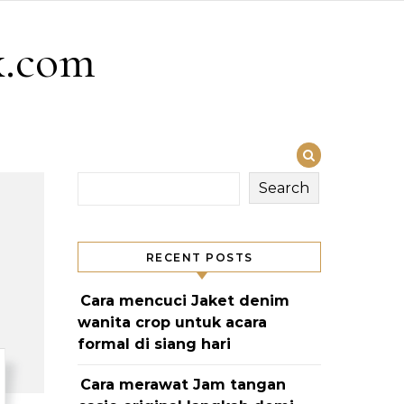
x.com
Search
RECENT POSTS
Cara mencuci Jaket denim
wanita crop untuk acara
formal di siang hari
Cara merawat Jam tangan