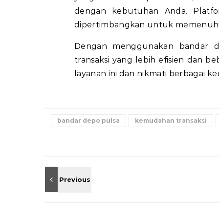
dengan kebutuhan Anda. Platf
dipertimbangkan untuk memenuhi 
Dengan menggunakan bandar dep
transaksi yang lebih efisien dan 
layanan ini dan nikmati berbagai 
bandar depo pulsa
kemudahan transaksi