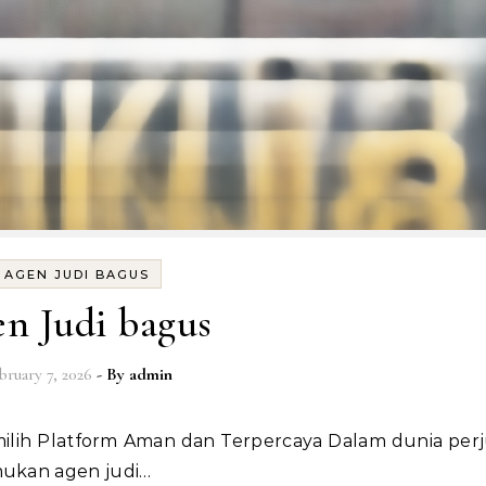
AGEN JUDI BAGUS
n Judi bagus
bruary 7, 2026
- By
admin
ukan agen judi…