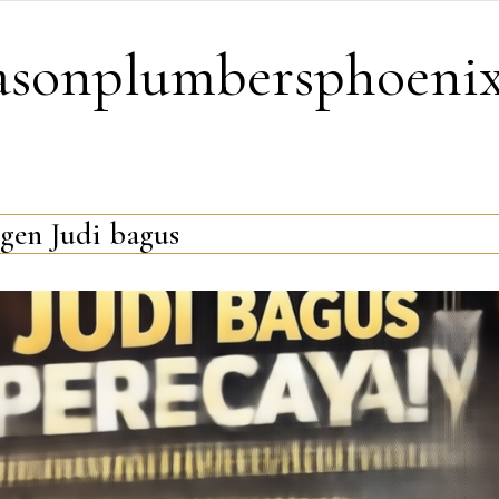
easonplumbersphoeni
gen Judi bagus