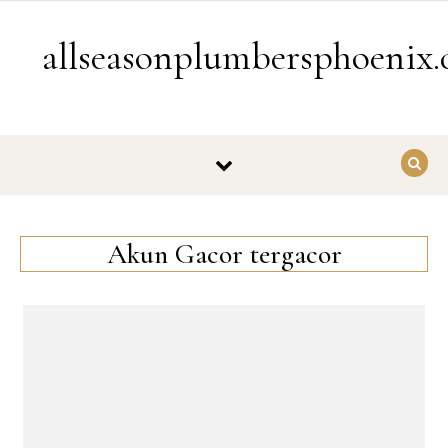
Skip to content
allseasonplumbersphoenix
Akun Gacor tergacor