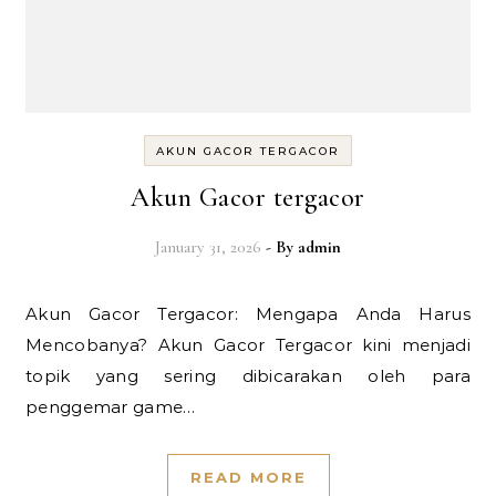
AKUN GACOR TERGACOR
Akun Gacor tergacor
January 31, 2026
- By
admin
Akun Gacor Tergacor: Mengapa Anda Harus
Mencobanya? Akun Gacor Tergacor kini menjadi
topik yang sering dibicarakan oleh para
penggemar game…
READ MORE