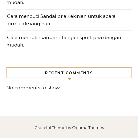
mudah.
Cara mencuci Sandal pria kekinian untuk acara
formal di siang hari
Cara memutihkan Jam tangan sport pria dengan
mudah.
RECENT COMMENTS
No comments to show.
Graceful Theme by
Optima Themes