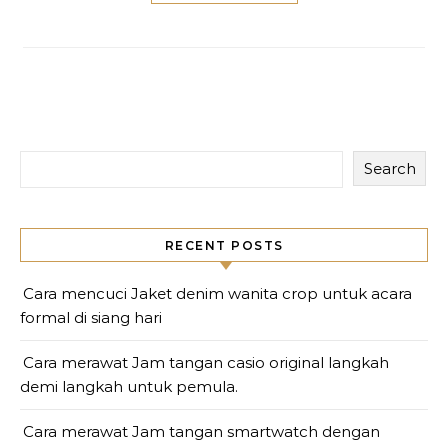
Search
RECENT POSTS
Cara mencuci Jaket denim wanita crop untuk acara
formal di siang hari
Cara merawat Jam tangan casio original langkah
demi langkah untuk pemula.
Cara merawat Jam tangan smartwatch dengan