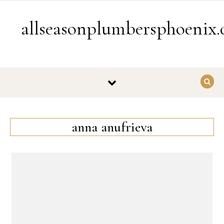
Skip to content
allseasonplumbersphoenix
anna anufrieva