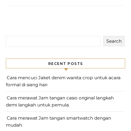
Search
RECENT POSTS
Cara mencuci Jaket denim wanita crop untuk acara
formal di siang hari
Cara merawat Jam tangan casio original langkah
demi langkah untuk pemula.
Cara merawat Jam tangan smartwatch dengan
mudah.