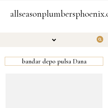
Skip to content
allseasonplumbersphoenix
bandar depo pulsa Dana