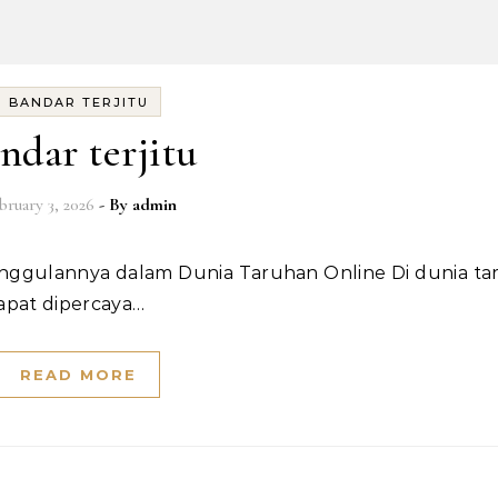
BANDAR TERJITU
ndar terjitu
bruary 3, 2026
- By
admin
apat dipercaya…
READ MORE