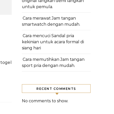
original langkah demi langkah
untuk pemula.
Cara merawat Jam tangan
smartwatch dengan mudah.
Cara mencuci Sandal pria
kekinian untuk acara formal di
siang hari
Cara memutihkan Jam tangan
sport pria dengan mudah.
RECENT COMMENTS
No comments to show.