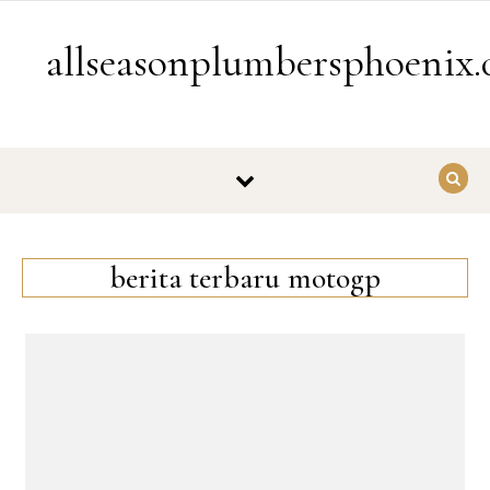
Skip to content
allseasonplumbersphoenix
berita terbaru motogp