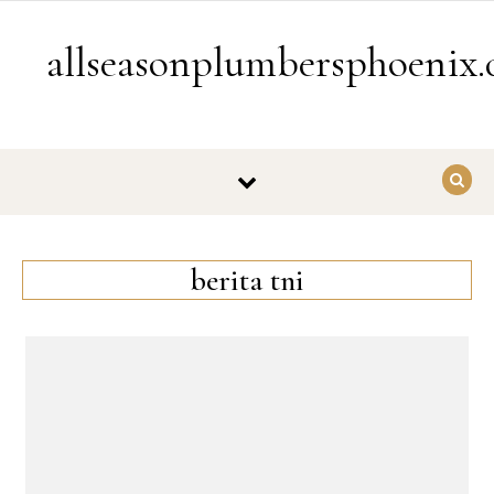
Skip to content
allseasonplumbersphoenix
berita tni