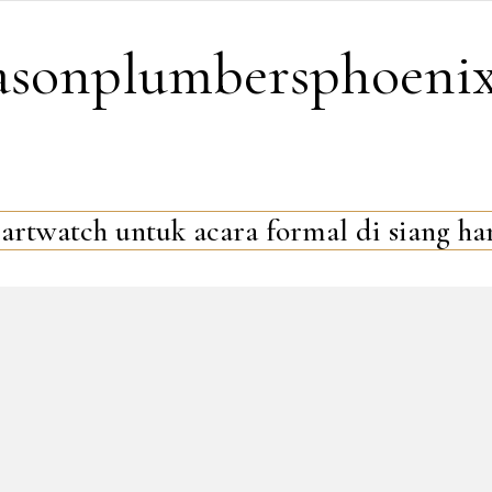
easonplumbersphoeni
rtwatch untuk acara formal di siang ha