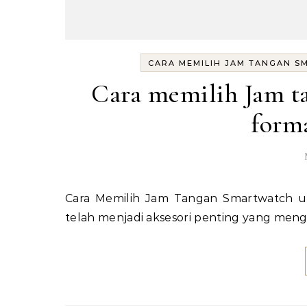
CARA MEMILIH JAM TANGAN S
Cara memilih Jam t
forma
Cara Memilih Jam Tangan Smartwatch untuk Acara Formal di Siang Hari Jam tangan smartwatch
telah menjadi aksesori penting yang me