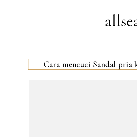
Skip to content
alls
Cara mencuci Sandal pria k