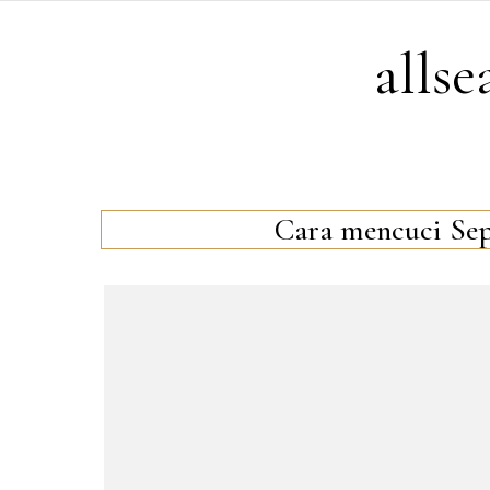
Skip to content
alls
Cara mencuci Sep