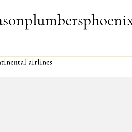
easonplumbersphoeni
tinental airlines