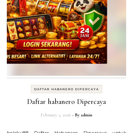
DAFTAR HABANERO DIPERCAYA
Daftar habanero Dipercaya
February 3, 2026
- By
admin
hokiku88 Daftar Habanero Dipercaya untuk