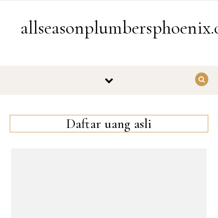
Skip to content
allseasonplumbersphoenix
Daftar uang asli