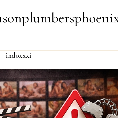
easonplumbersphoeni
indoxxxi