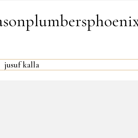
easonplumbersphoeni
jusuf kalla