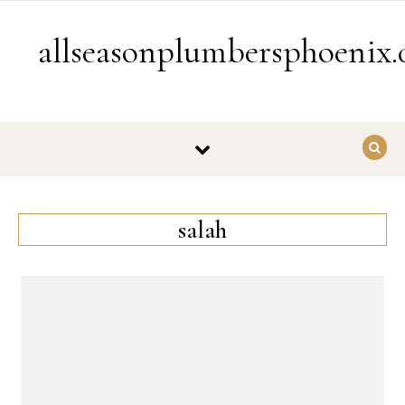
Skip to content
allseasonplumbersphoenix
salah