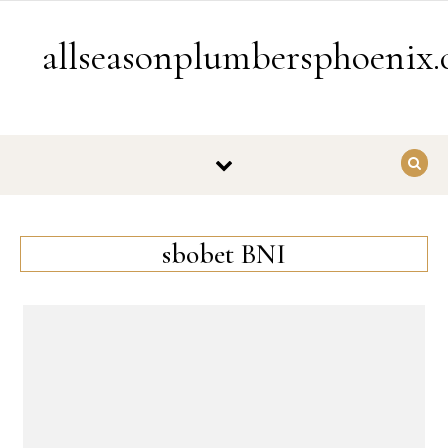
Skip to content
allseasonplumbersphoenix
sbobet BNI