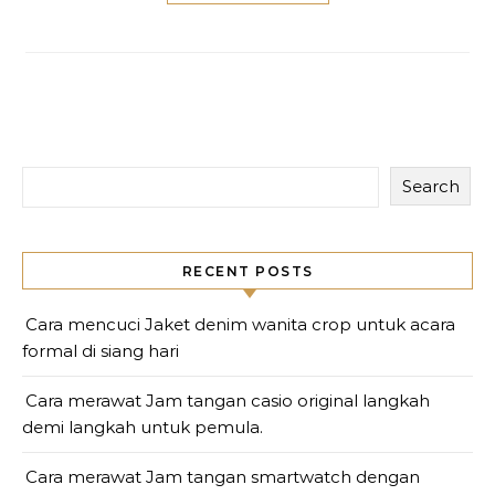
Search
RECENT POSTS
Cara mencuci Jaket denim wanita crop untuk acara
formal di siang hari
Cara merawat Jam tangan casio original langkah
demi langkah untuk pemula.
Cara merawat Jam tangan smartwatch dengan