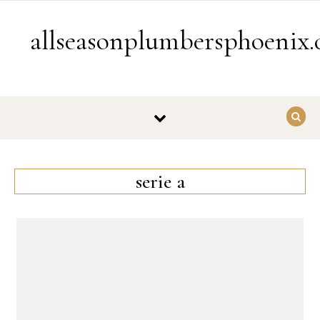
Skip to content
allseasonplumbersphoenix
serie a