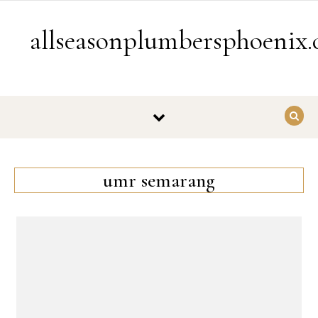
Skip to content
allseasonplumbersphoenix
umr semarang