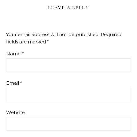
LEAVE A REPLY
Your email address will not be published.
Required
fields are marked
*
Name
*
Email
*
Website