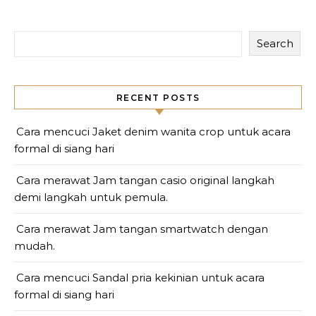
Search
RECENT POSTS
Cara mencuci Jaket denim wanita crop untuk acara
formal di siang hari
Cara merawat Jam tangan casio original langkah
demi langkah untuk pemula.
Cara merawat Jam tangan smartwatch dengan
mudah.
Cara mencuci Sandal pria kekinian untuk acara
formal di siang hari