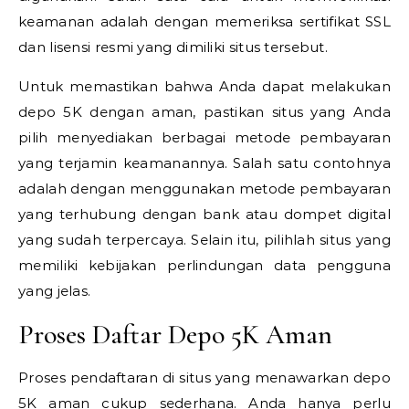
keamanan adalah dengan memeriksa sertifikat SSL
dan lisensi resmi yang dimiliki situs tersebut.
Untuk memastikan bahwa Anda dapat melakukan
depo 5K dengan aman, pastikan situs yang Anda
pilih menyediakan berbagai metode pembayaran
yang terjamin keamanannya. Salah satu contohnya
adalah dengan menggunakan metode pembayaran
yang terhubung dengan bank atau dompet digital
yang sudah terpercaya. Selain itu, pilihlah situs yang
memiliki kebijakan perlindungan data pengguna
yang jelas.
Proses Daftar Depo 5K Aman
Proses pendaftaran di situs yang menawarkan depo
5K aman cukup sederhana. Anda hanya perlu