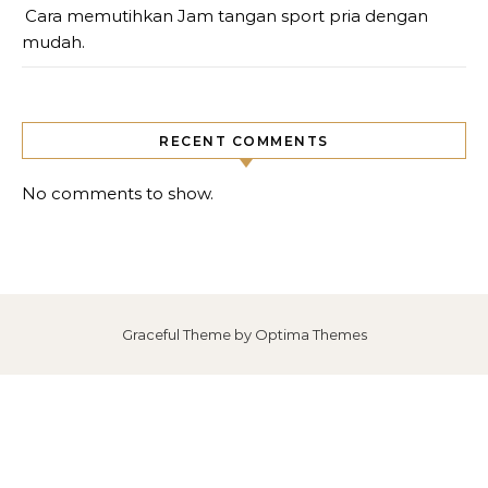
Cara memutihkan Jam tangan sport pria dengan
mudah.
RECENT COMMENTS
No comments to show.
Graceful Theme by
Optima Themes