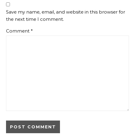
Save my name, email, and website in this browser for
the next time I comment.
Comment
*